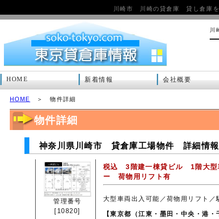
川崎市 川崎の貸倉庫 貸し倉庫
川
HOME
新着情報
会社概要
HOME
＞ 物件詳細
物件詳細
神奈川県川崎市 貸倉庫工場物件 詳細情報 1
税込 3階建一棟貸ビル 1階大
ー 荷物用リフト有
大型車両出入可能／荷物用リフト／
管理番号
[10820]
【東京都（江東・墨田・中央・港・