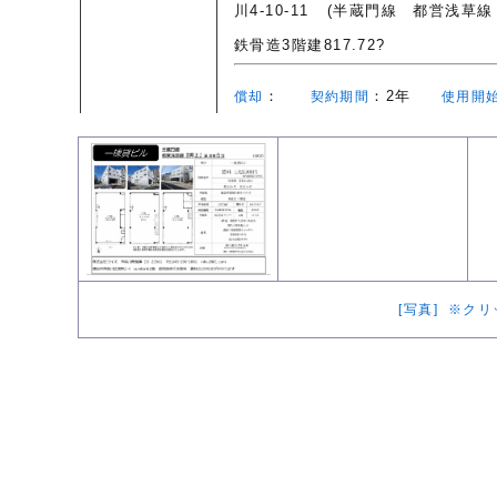
川4-10-11
(半蔵門線 都営浅草線
鉄骨造3階建817.72?
：
：2年
償却
契約期間
使用開
[写真] ※ク