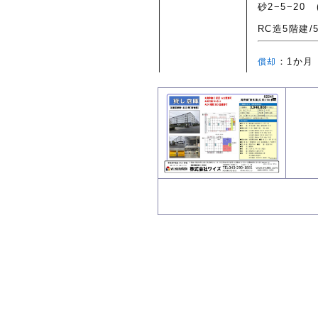
砂2−5−20
RC造5階建
：1
償却